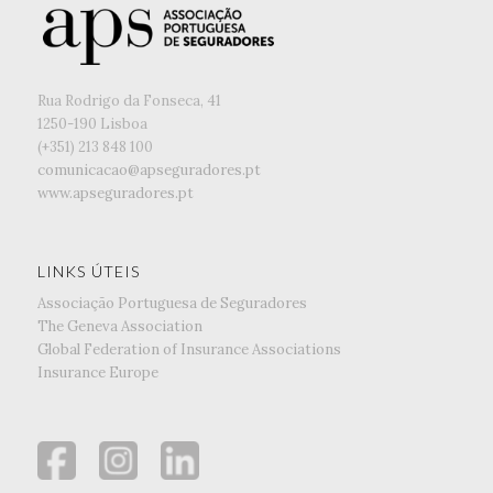
Rua Rodrigo da Fonseca, 41
1250-190 Lisboa
(+351) ‭213 848 100
comunicacao@apseguradores.pt
www.apseguradores.pt
LINKS ÚTEIS
Associação Portuguesa de Seguradores
The Geneva Association
Global Federation of Insurance Associations
Insurance Europe