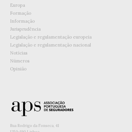
Europa
Formação
Informação
Jurisprudência
Legislação e regulamentação europeia
Legislação e regulamentação nacional
Notícias
Números
Opinião
Rua Rodrigo da Fonseca, 41
1250-190 Lisboa