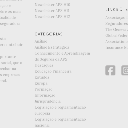
Newsletter APS #10
ação e
LINKS ÚTE
Newsletter APS #11
obre os mais
Newsletter APS #12
tualidade
Associação 
 seguradora
Seguradores
The Geneva 
CATEGORIAS
Global Feder
esta
Análise
Association
er contribuir
Análise Estratégica
Insurance E
Conhecimento e Aprendizagem
portante
de Seguros da APS
social, que o
Destaques
enhar na
Educação Financeira
as empresas
Estudos
ral.
Europa
Formação
Informação
Jurisprudência
Legislação e regulamentação
europeia
Legislação e regulamentação
nacional