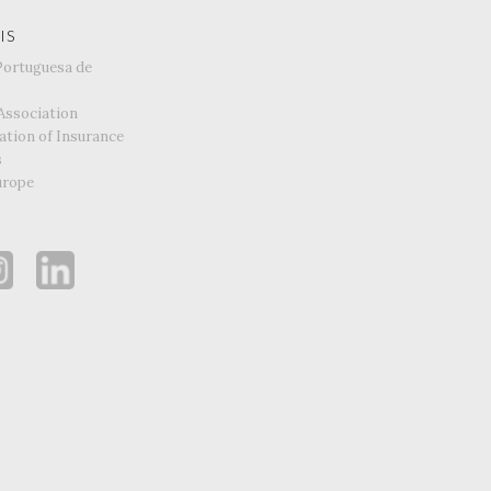
IS
Portuguesa de
Association
ation of Insurance
s
urope