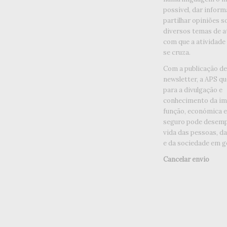
possível, dar inform
partilhar opiniões s
diversos temas de a
com que a atividade
se cruza.
Com a publicação d
newsletter, a APS qu
para a divulgação e
conhecimento da im
função, económica e 
seguro pode desemp
vida das pessoas, d
e da sociedade em ge
Cancelar envio