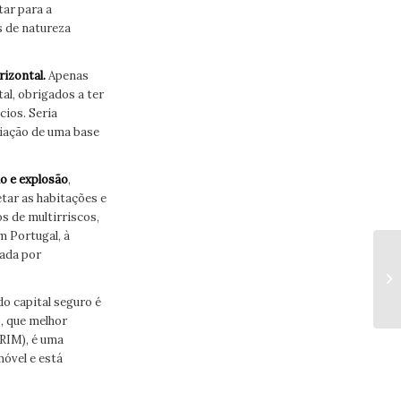
tar para a
s de natureza
rizontal.
Apenas
l, obrigados a ter
cios. Seria
riação de uma base
io e explosão
,
tar as habitações e
s de multirriscos,
m Portugal, à
ada por
 do capital seguro é
o, que melhor
CRIM), é uma
móvel e está