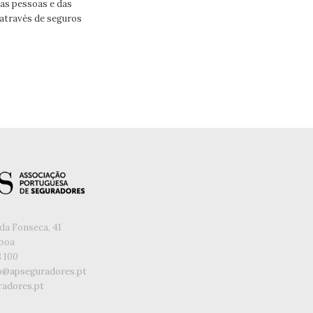
as pessoas e das
através de seguros
da Fonseca, 41
sboa
8 100
o@apseguradores.pt
adores.pt