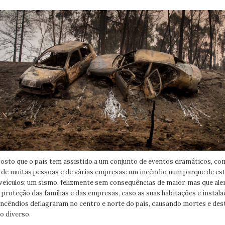
sto que o país tem assistido a um conjunto de eventos dramáticos, c
da de muitas pessoas e de várias empresas: um incêndio num parque de e
 veículos; um sismo, felizmente sem consequências de maior, mas que ale
e proteção das famílias e das empresas, caso as suas habitações e insta
incêndios deflagraram no centro e norte do país, causando mortes e des
o diverso.