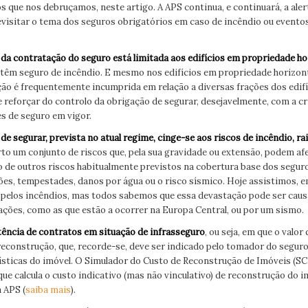
s que nos debruçamos, neste artigo. A APS continua, e continuará, a aler
evisitar o tema dos seguros obrigatórios em caso de incêndio ou evento
da contratação do seguro está limitada aos edifícios em propriedade ho
têm seguro de incêndio. E mesmo nos edifícios em propriedade horizonta
ção é frequentemente incumprida em relação a diversas frações dos edifí
e reforçar do controlo da obrigação de segurar, desejavelmente, com a c
es de seguro em vigor.
de segurar, prevista no atual regime, cinge-se aos riscos de incêndio, ra
to um conjunto de riscos que, pela sua gravidade ou extensão, podem afe
so de outros riscos habitualmente previstos na cobertura base dos seguro
es, tempestades, danos por água ou o risco sísmico. Hoje assistimos, e
pelos incêndios, mas todos sabemos que essa devastação pode ser caus
ções, como as que estão a ocorrer na Europa Central, ou por um sismo.
tência de contratos em situação de infrasseguro
, ou seja, em que o valor
 reconstrução, que, recorde-se, deve ser indicado pelo tomador do segur
ísticas do imóvel. O Simulador do Custo de Reconstrução de Imóveis (S
que calcula o custo indicativo (mas não vinculativo) de reconstrução do i
a APS (
saiba mais
).