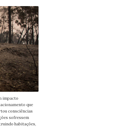
om impacto
stacionamento que
rtou consciências
lações sofressem
truindo habitações,