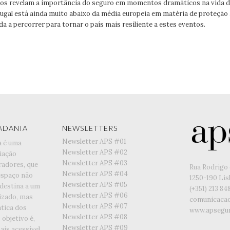
os revelam a importância do seguro em momentos dramáticos na vida d
gal está ainda muito abaixo da média europeia em matéria de proteção 
a a percorrer para tornar o país mais resiliente a estes eventos.
ADANIA
NEWSLETTERS
Newsletter APS #01
a é uma
Newsletter APS #02
iação
Newsletter APS #03
radores, que
Rua Rodrigo 
Newsletter APS #04
espaço não
1250-190 Li
Newsletter APS #05
 destina a um
(+351) ‭213 84
Newsletter APS #06
lizado, mas
comunicaca
Newsletter APS #07
tica dos
www.apsegur
Newsletter APS #08
objetivo é,
Newsletter APS #09
is acessível