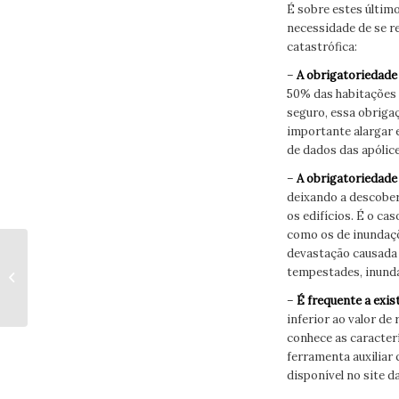
É sobre estes último
necessidade de se r
catastrófica:
–
A obrigatoriedade 
50% das habitações 
seguro, essa obriga
importante alargar 
de dados das apólic
–
A obrigatoriedade 
deixando a descober
os edifícios. É o ca
como os de inundaçõ
APS LEVA STARTUPS
devastação causada 
À SEMANA MUNDIAL
tempestades, inunda
DO INVESTIDOR
–
É frequente a exis
2024
inferior ao valor de
conhece as caracter
ferramenta auxiliar 
disponível no site d