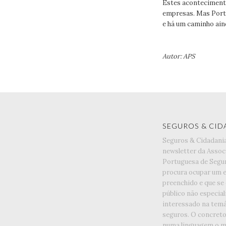
Estes aconteciment
empresas. Mas Portu
e há um caminho aind
Autor: APS
SEGUROS & CID
Seguros & Cidadani
newsletter da Assoc
Portuguesa de Segu
procura ocupar um 
preenchido e que se
público não especia
interessado na temá
seguros. O concreto 
numa linguagem o ma