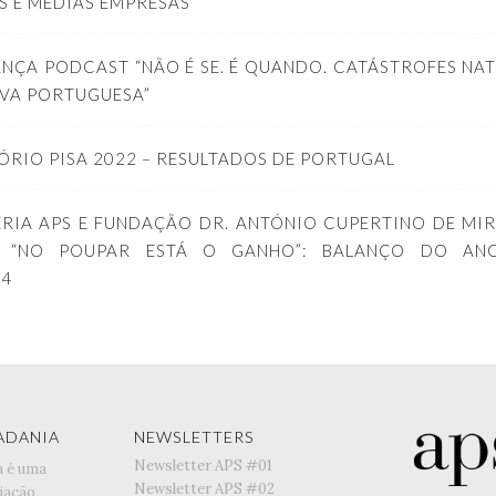
S E MÉDIAS EMPRESAS
ANÇA PODCAST “NÃO É SE. É QUANDO. CATÁSTROFES NA
IVA PORTUGUESA”
ÓRIO PISA 2022 – RESULTADOS DE PORTUGAL
RIA APS E FUNDAÇÃO DR. ANTÓNIO CUPERTINO DE MI
O “NO POUPAR ESTÁ O GANHO”: BALANÇO DO ANO
24
ADANIA
NEWSLETTERS
Newsletter APS #01
a é uma
Newsletter APS #02
iação