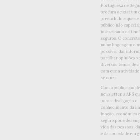
Portuguesa de Segu
procura ocupar um 
preenchido e que se
público não especia
interessado na temá
seguros. O concreto 
numa linguagem o ma
possível, dar inform
partilhar opiniões s
diversos temas de a
com que a atividade
se cruza.
Com a publicação d
newsletter, a APS qu
para a divulgação e
conhecimento da im
função, económica e 
seguro pode desemp
vida das pessoas, d
e da sociedade em ge