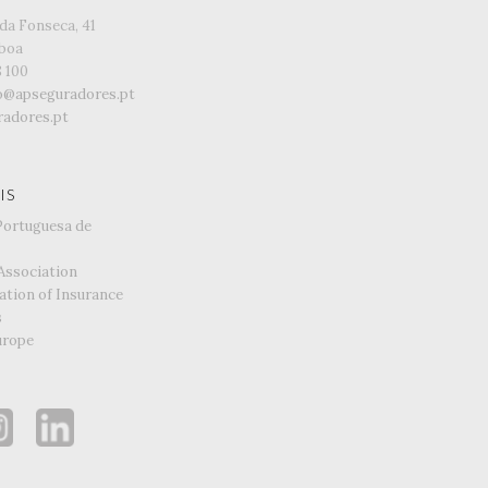
da Fonseca, 41
sboa
8 100
o@apseguradores.pt
adores.pt
IS
Portuguesa de
Association
ation of Insurance
s
urope