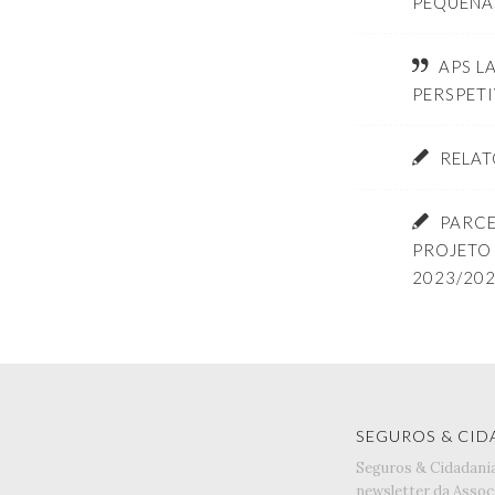
PEQUENA
APS L
PERSPET
RELAT
PARCE
PROJET
2023/20
SEGUROS & CID
Seguros & Cidadani
newsletter da Assoc