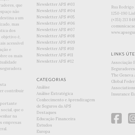
Newsletter APS #03
radores, que
Rua Rodrigo 
Newsletter APS #04
espaço não
1250-190 Li
Newsletter APS #05
 destina a um
(+351) ‭213 84
Newsletter APS #06
lizado, mas
comunicaca
Newsletter APS #07
tica dos
www.apsegur
Newsletter APS #08
objetivo é,
Newsletter APS #09
is acessível
Newsletter APS #10
ação e
LINKS ÚTE
Newsletter APS #11
obre os mais
Newsletter APS #12
tualidade
Associação 
 seguradora
Seguradores
The Geneva 
CATEGORIAS
Global Feder
esta
Análise
Association
er contribuir
Análise Estratégica
Insurance E
Conhecimento e Aprendizagem
portante
de Seguros da APS
social, que o
Destaques
enhar na
Educação Financeira
as empresas
Estudos
ral.
Europa