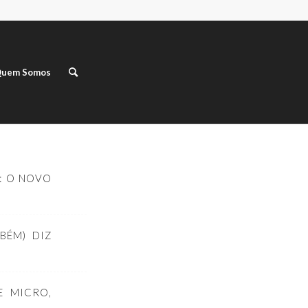
uem Somos
: O NOVO
BÉM) DIZ
E MICRO,