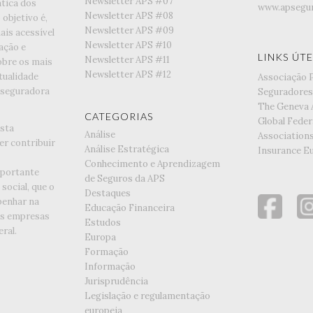
Newsletter APS #07
tica dos
www.apsegur
Newsletter APS #08
objetivo é,
Newsletter APS #09
is acessível
Newsletter APS #10
ação e
LINKS ÚTE
Newsletter APS #11
obre os mais
Newsletter APS #12
tualidade
Associação 
 seguradora
Seguradores
The Geneva 
CATEGORIAS
Global Feder
esta
Análise
Association
er contribuir
Análise Estratégica
Insurance E
Conhecimento e Aprendizagem
portante
de Seguros da APS
social, que o
Destaques
enhar na
Educação Financeira
as empresas
Estudos
ral.
Europa
Formação
Informação
Jurisprudência
Legislação e regulamentação
europeia