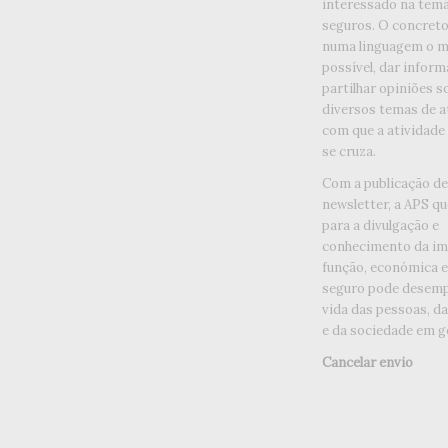
interessado na temá
seguros. O concreto 
numa linguagem o ma
possível, dar inform
partilhar opiniões s
diversos temas de a
com que a atividade
se cruza.
Com a publicação d
newsletter, a APS qu
para a divulgação e
conhecimento da im
função, económica e 
seguro pode desemp
vida das pessoas, d
e da sociedade em ge
Cancelar envio