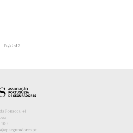
Page 1 of 3
da Fonseca, 41
sboa
8 100
o@apseguradores.pt