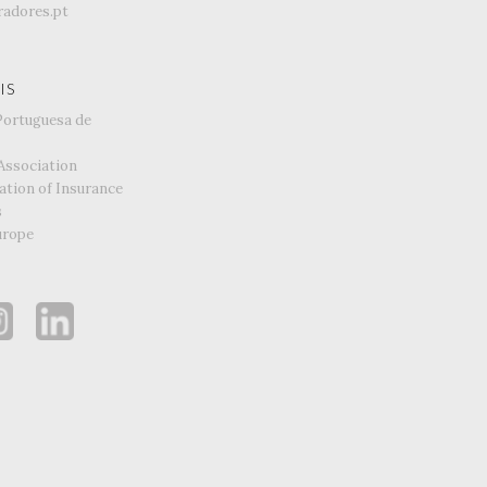
adores.pt
IS
Portuguesa de
Association
ation of Insurance
s
urope