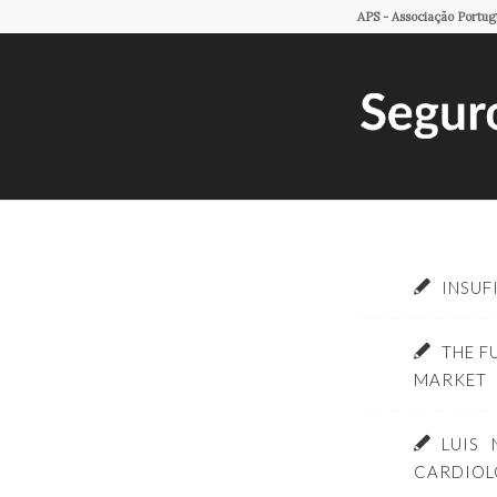
APS - Associação Portu
INSUF
THE F
MARKET
LUIS
CARDIOL