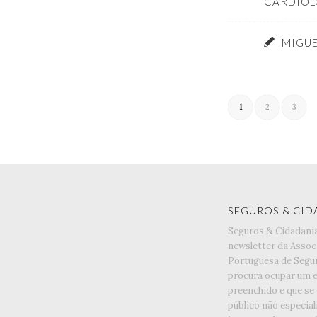
CARDIOL
MIGUE
1
2
3
SEGUROS & CID
Seguros & Cidadani
newsletter da Assoc
Portuguesa de Segu
procura ocupar um 
preenchido e que se
público não especia