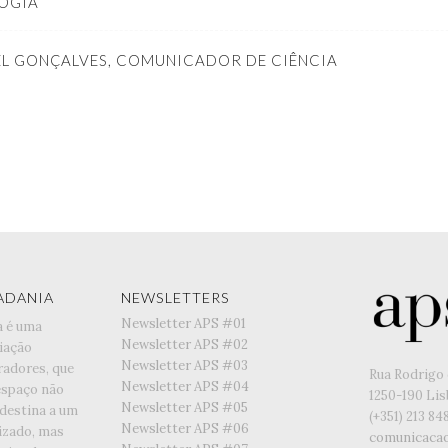
OGIA
L GONÇALVES, COMUNICADOR DE CIÊNCIA
ADANIA
NEWSLETTERS
Newsletter APS #01
a é uma
Newsletter APS #02
iação
Newsletter APS #03
radores, que
Rua Rodrigo 
Newsletter APS #04
espaço não
1250-190 Li
Newsletter APS #05
 destina a um
(+351) ‭213 84
Newsletter APS #06
lizado, mas
comunicaca