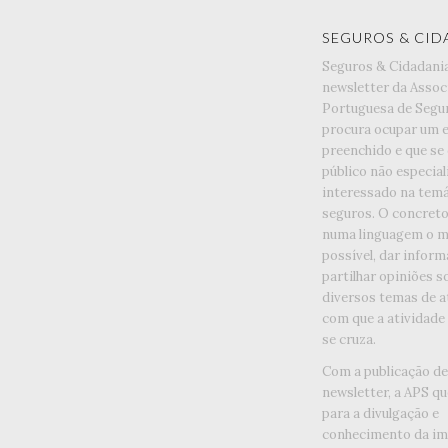
SEGUROS & CID
Seguros & Cidadani
newsletter da Assoc
Portuguesa de Segu
procura ocupar um 
preenchido e que se
público não especia
interessado na temá
seguros. O concreto 
numa linguagem o ma
possível, dar inform
partilhar opiniões s
diversos temas de a
com que a atividade
se cruza.
Com a publicação d
newsletter, a APS qu
para a divulgação e
conhecimento da im