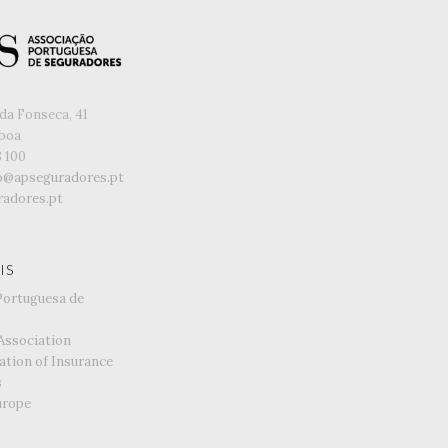
da Fonseca, 41
sboa
8 100
o@apseguradores.pt
adores.pt
IS
Portuguesa de
Association
ation of Insurance
s
urope