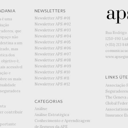
ADANIA
NEWSLETTERS
Newsletter APS #01
a é uma
Newsletter APS #02
iação
Newsletter APS #03
radores, que
Rua Rodrigo 
Newsletter APS #04
espaço não
1250-190 Li
Newsletter APS #05
 destina a um
(+351) ‭213 84
Newsletter APS #06
lizado, mas
comunicaca
Newsletter APS #07
tica dos
www.apsegur
Newsletter APS #08
objetivo é,
Newsletter APS #09
is acessível
Newsletter APS #10
ação e
LINKS ÚTE
Newsletter APS #11
obre os mais
Newsletter APS #12
tualidade
Associação 
 seguradora
Seguradores
The Geneva 
CATEGORIAS
Global Feder
esta
Análise
Association
er contribuir
Análise Estratégica
Insurance E
Conhecimento e Aprendizagem
portante
de Seguros da APS