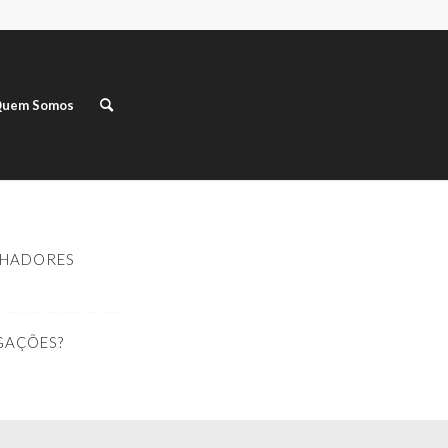
uem Somos
HADORES
GAÇÕES?