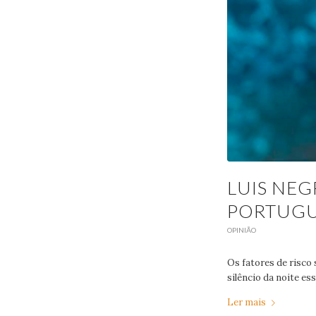
LUIS NE
PORTUGU
OPINIÃO
Os fatores de risco 
silêncio da noite e
Ler mais