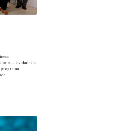
:
siness
or e a atividade da
m programa
ade.