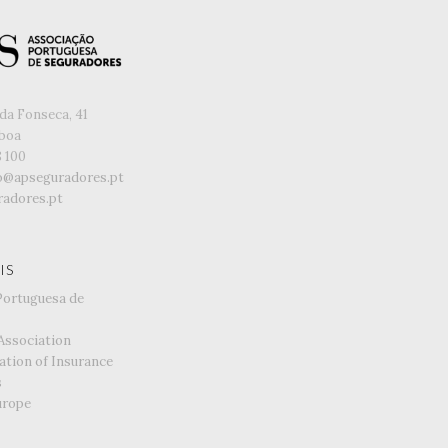
da Fonseca, 41
sboa
8 100
o@apseguradores.pt
adores.pt
IS
Portuguesa de
Association
ation of Insurance
s
urope