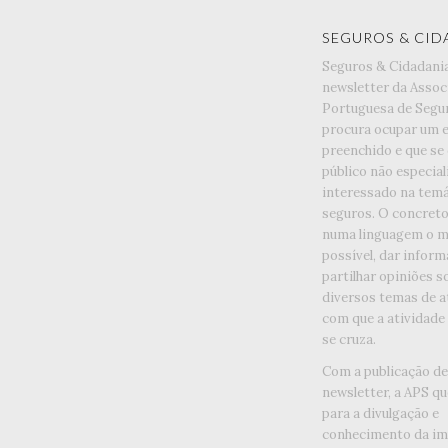
SEGUROS & CID
Seguros & Cidadani
newsletter da Assoc
Portuguesa de Segu
procura ocupar um 
preenchido e que se
público não especia
interessado na temá
seguros. O concreto 
numa linguagem o ma
possível, dar inform
partilhar opiniões s
diversos temas de a
com que a atividade
se cruza.
Com a publicação d
newsletter, a APS qu
para a divulgação e
conhecimento da im