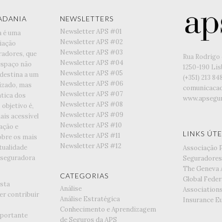
ADANIA
NEWSLETTERS
Newsletter APS #01
a é uma
Newsletter APS #02
iação
Newsletter APS #03
radores, que
Rua Rodrigo 
Newsletter APS #04
espaço não
1250-190 Li
Newsletter APS #05
 destina a um
(+351) ‭213 84
Newsletter APS #06
lizado, mas
comunicaca
Newsletter APS #07
tica dos
www.apsegur
Newsletter APS #08
objetivo é,
Newsletter APS #09
is acessível
Newsletter APS #10
ação e
LINKS ÚTE
Newsletter APS #11
obre os mais
Newsletter APS #12
tualidade
Associação 
 seguradora
Seguradores
The Geneva 
CATEGORIAS
Global Feder
esta
Análise
Association
er contribuir
Análise Estratégica
Insurance E
Conhecimento e Aprendizagem
portante
de Seguros da APS