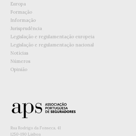
Europa
Formação
Informação
Jurisprudência
Legislação e regulamentação europeia
Legislação e regulamentação nacional
Notícias
Números
Opinião
Rua Rodrigo da Fonseca, 41
1250-190 Lisboa