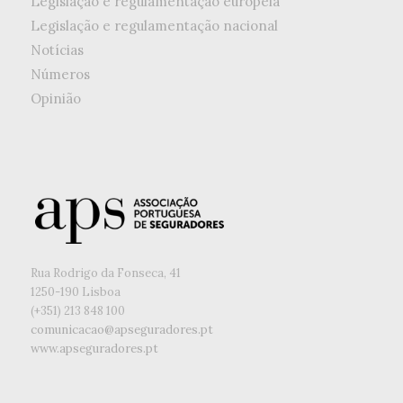
Legislação e regulamentação europeia
Legislação e regulamentação nacional
Notícias
Números
Opinião
Rua Rodrigo da Fonseca, 41
1250-190 Lisboa
(+351) ‭213 848 100
comunicacao@apseguradores.pt
www.apseguradores.pt