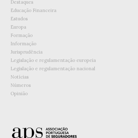
Destaques
Educação Financeira
Estudos
Europa
Formação
Informação
Jurisprudência
Legislação e regulamentação europeia
Legislação e regulamentação nacional
Notícias
Números
Opinião