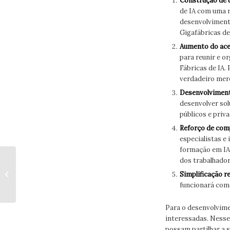
Construção de u
de IA com uma r
desenvolvimento
Gigafábricas de
Aumento do aces
para reunir e o
Fábricas de IA.
verdadeiro merc
Desenvolviment
desenvolver sol
públicos e priv
Reforço de comp
especialistas e
formação em IA,
ENTREVISTA AO
dos trabalhador
PRESIDENTE DA
Simplificação r
COMISSÃO TÉCNICA
funcionará como
CASA
Para o desenvolvime
interessadas. Nesse
possam partilhar a 