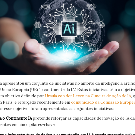
apresentou um conjunto de iniciativas no âmbito da inteligência artifici
 União Europeia (UE) “o continente da IA”. Estas iniciativas têm o objeti
 um objetivo definido por
Ursula von der Leyen na Cimeira de Ação de IA
, 
em Paris, e reforçado recentemente em
comunicado da Comissão Europei
ar esse objetivo, foram apresentadas as seguintes iniciativas:
a o Continente IA
pretende reforçar as capacidades de inovação de IA da
sentes em cinco pilares-chave: