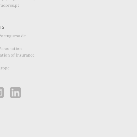
adores.pt
IS
Portuguesa de
Association
ation of Insurance
s
urope