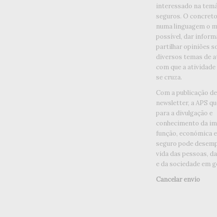
interessado na temá
seguros. O concreto 
numa linguagem o ma
possível, dar inform
partilhar opiniões s
diversos temas de a
com que a atividade
se cruza.
Com a publicação d
newsletter, a APS qu
para a divulgação e
conhecimento da im
função, económica e 
seguro pode desemp
vida das pessoas, d
e da sociedade em ge
Cancelar envio