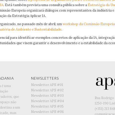
 IA
. Está também prevista uma consulta pública sobre a
Estratégia da U
missão Europeia organizará diálogos com representantes da indústria e 
ação da Estratégia Aplicar IA.
organizado, no passado mês de abril, um
workshop da Comissão Europeia
matéria de Ambiente e Sustentabilidade
.
encial para identificar exemplos concretos de aplicação da IA, integraç
tunidades que visem garantir o desenvolvimento e a estabilidade da eco
ADANIA
NEWSLETTERS
Newsletter APS #01
a é uma
Newsletter APS #02
iação
Newsletter APS #03
radores, que
Rua Rodrigo 
Newsletter APS #04
espaço não
1250-190 Li
Newsletter APS #05
 destina a um
(+351) ‭213 84
Newsletter APS #06
lizado, mas
comunicaca