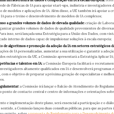
ma infraestrutura de dados e computação em IA à escala europeia:
refor
ede de Fábricas de IA para apoiar start-ups, indústria e investigadores 
 de modelos e aplicações de IA. Além disso, a UE também irá apoiar a cr
 IA para o treino e desenvolvimento de modelos de IA complexos;
so a grandes volumes de dados de elevada qualidade:
criação de Labora
rganizar grandes volumes de dados de qualidade provenientes de diversa
 Para isso, será lançada uma Estratégia para a União dos Dados, com vist
ado interno de dados capaz de impulsionar soluções à escala europeia;
o de algoritmos e promoção da adoção da IA em setores estratégicos d
uções de IA personalizadas, aumentar a sua utilização e garantir a adoçã
ados estratégicos da UE, a Comissão apresentará a Estratégia Aplicar IA;
etências e talentos em IA:
a Comissão Europeia facilitará o recrutamen
 investigadores altamente qualificados em IA e desenvolverá programas 
 com o objetivo de preparar a próxima geração de especialistas e melho
es.
egulamentar:
a Comissão irá lançar o Balcão de Atendimento do Regulame
 ponto de contacto central e centro de informações e orientações sobre
nto e implementação deste plano, será essencial a participação e o diál
 sentido, a Comissão lançou duas consultas públicas, para que as partes
sua opinião, sobre
a proposta de Regulamento para o Desenvolvimento d