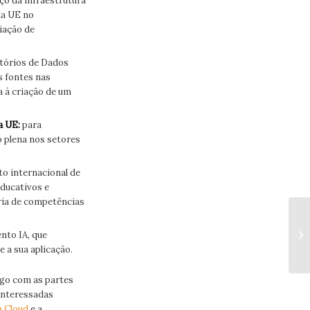
ço da infraestrutura
da UE no
iação de
tórios de Dados
s fontes nas
a à criação de um
a UE:
para
o plena nos setores
to internacional de
educativos e
ria de competências
nto IA, que
 a sua aplicação.
ogo com as partes
 interessadas
a Cloud
e a