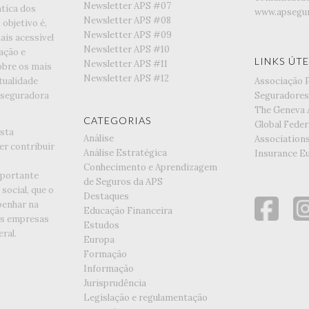
Newsletter APS #07
tica dos
www.apsegur
Newsletter APS #08
objetivo é,
Newsletter APS #09
is acessível
Newsletter APS #10
ação e
LINKS ÚTE
Newsletter APS #11
obre os mais
Newsletter APS #12
tualidade
Associação 
 seguradora
Seguradores
The Geneva 
CATEGORIAS
Global Feder
esta
Análise
Association
er contribuir
Análise Estratégica
Insurance E
Conhecimento e Aprendizagem
portante
de Seguros da APS
social, que o
Destaques
enhar na
Educação Financeira
as empresas
Estudos
ral.
Europa
Formação
Informação
Jurisprudência
Legislação e regulamentação