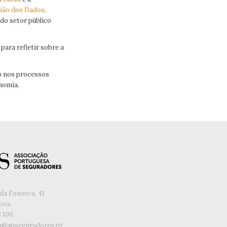
nião dos Dados
.
do setor público
para refletir sobre a
ão nos processos
nomia.
da Fonseca, 41
sboa
8 100
o@apseguradores.pt