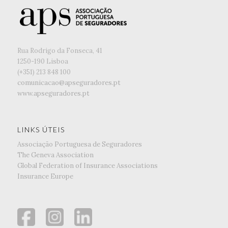
Rua Rodrigo da Fonseca, 41
1250-190 Lisboa
(+351) ‭213 848 100
comunicacao@apseguradores.pt
www.apseguradores.pt
LINKS ÚTEIS
Associação Portuguesa de Seguradores
The Geneva Association
Global Federation of Insurance Associations
Insurance Europe