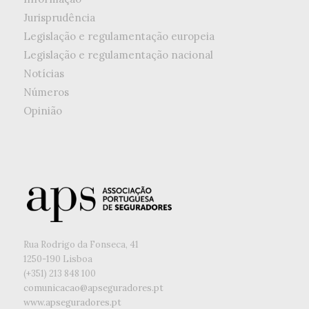
Jurisprudência
Legislação e regulamentação europeia
Legislação e regulamentação nacional
Notícias
Números
Opinião
Rua Rodrigo da Fonseca, 41
1250-190 Lisboa
(+351) ‭213 848 100
comunicacao@apseguradores.pt
www.apseguradores.pt