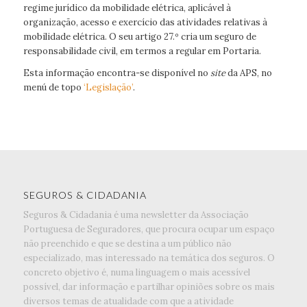
regime jurídico da mobilidade elétrica, aplicável à
organização, acesso e exercício das atividades relativas à
mobilidade elétrica. O seu artigo 27.º cria um seguro de
responsabilidade civil, em termos a regular em Portaria.
Esta informação encontra-se disponível no
site
da APS, no
menú de topo
‘Legislação’
.
SEGUROS & CIDADANIA
Seguros & Cidadania é uma newsletter da Associação
Portuguesa de Seguradores, que procura ocupar um espaço
não preenchido e que se destina a um público não
especializado, mas interessado na temática dos seguros. O
concreto objetivo é, numa linguagem o mais acessível
possível, dar informação e partilhar opiniões sobre os mais
diversos temas de atualidade com que a atividade