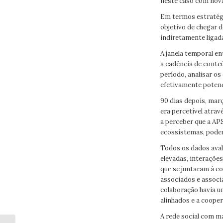
neste caso com nova
Em termos estratégi
objetivo de chegar 
indiretamente ligad
A janela temporal en
a cadência de conteú
período, analisar os
efetivamente potenci
90 dias depois, març
era percetível atra
a perceber que a AP
ecossistemas, poden
Todos os dados aval
elevadas, interações
que se juntaram à c
associados e associ
colaboração havia u
alinhados e a coope
A rede social com m