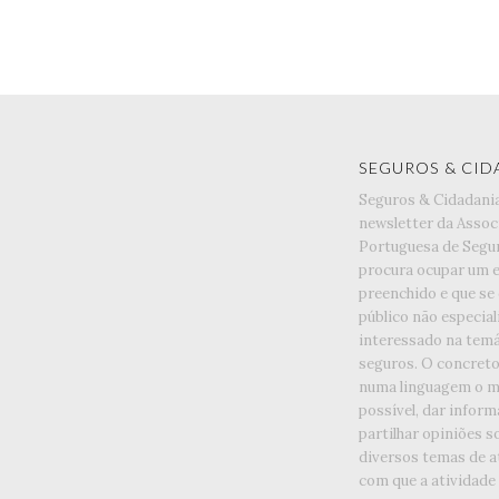
SEGUROS & CID
Seguros & Cidadani
newsletter da Assoc
Portuguesa de Segu
procura ocupar um 
preenchido e que se
público não especia
interessado na temá
seguros. O concreto 
numa linguagem o ma
possível, dar inform
partilhar opiniões s
diversos temas de a
com que a atividade