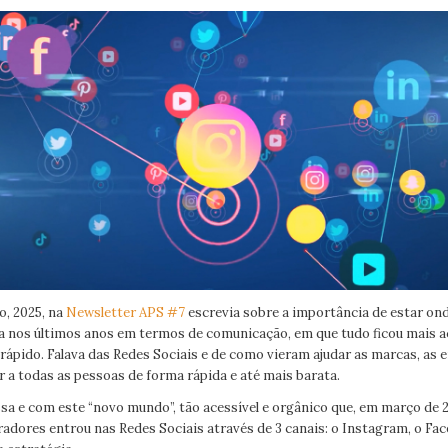
o, 2025, na
Newsletter APS #7
escrevia sobre a importância de estar on
 nos últimos anos em termos de comunicação, em que tudo ficou mais ac
rápido. Falava das Redes Sociais e de como vieram ajudar as marcas, as e
 a todas as pessoas de forma rápida e até mais barata.
sa e com este “novo mundo”, tão acessível e orgânico que, em março de 
adores entrou nas Redes Sociais através de 3 canais: o Instagram, o Fac