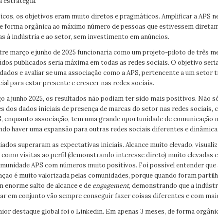
 estratégia.
cos, os objetivos eram muito diretos e pragmáticos. Amplificar a APS n
de forma orgânica ao máximo número de pessoas que estivessem direta
as à indústria e ao setor, sem investimento em anúncios.
tre março e junho de 2025 funcionaria como um projeto-piloto de três me
dos publicados seria máxima em todas as redes sociais. O objetivo seria,
 dados e avaliar se uma associação como a APS, pertencente a um setor t
al para estar presente e crescer nas redes sociais.
o a junho 2025, os resultados não podiam ter sido mais positivos. Não só
vés dos dados iniciais de presença de marcas do setor nas redes sociais
S, enquanto associação, tem uma grande oportunidade de comunicação 
do haver uma expansão para outras redes sociais diferentes e dinâmica
iados superaram as expectativas iniciais. Alcance muito elevado, visuali
 como visitas ao perfil (demonstrando interesse direto) muito elevadas 
omunidade APS com números muito positivos. Foi possível entender que a
ação é muito valorizada pelas comunidades, porque quando foram parti
m enorme salto de alcance e de
engagement
, demonstrando que a indústr
rar em conjunto vão sempre conseguir fazer coisas diferentes e com mai
aior destaque global foi o Linkedin. Em apenas 3 meses, de forma orgâni