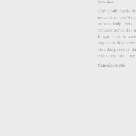
se cruza.
Com a publicação d
newsletter, a APS qu
para a divulgação e
conhecimento da im
função, económica e 
seguro pode desemp
vida das pessoas, d
e da sociedade em ge
Cancelar envio