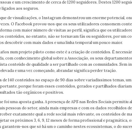
pessoas e um crescimento de cerca de 1200 seguidores. Destes 1200 segu
 ligados aos seguros.
que de visualizações, o Instagram demonstrou um enorme potencial, on
 vezes. O Facebook provou-nos que os seus utilizadores consomem cont
taforma com maior número de visitas ao perfil, significa que os utilizadore
s conteúdos, no entanto, não se tornavam fãs ou seguidores, por um co
s descobrir com mais dados e uma linha temporal um pouco maior.
fios num projeto piloto como este é a criação de conteúdos. É necessá
ada, com conhecimento global sobre a Associação, os seus departamentos,
xista conteúdo de qualidade a ser partilhado com as comunidades. Sem i
 elevada e uma vez começando, abrandar significa perder tração.
 de 140 conteúdos no espaço de 90 dias sobre variadíssimos temas, um
mportante, porque foram esses conteúdos, gerados e partilhados diaria
sultados tão orgânicos e positivos.
e foi uma aposta ganha. A presença de APS nas Redes Sociais permitiu a
ais pessoas do setor, ainda mais empresas e com os dados recolhidos de
erceber exatamente qual a rede social mais relevante, os conteúdos de m
jetar os próximos 3, 6, 9, 12 meses de forma profissional e pragmática, 
s garantem-nos que só há um o caminho nestes ecossistemas, o do suce