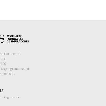
da Fonseca, 41
sboa
8 100
o@apseguradores.pt
adores.pt
IS
Portuguesa de