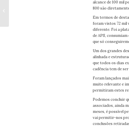
alcance de 100 mil 
CARLOS MORAIS,
800 são diretamente
CARDIOLOGISTA E
VICE-PRESIDENTE
Em termos de desta
DA FUNDAÇÃO
foram vistos 72 mil
PORTUGUESA DE ...
diferente. Foi a pla
de APS, consumiam o
que só conseguiremo
Um dos grandes desa
alinhada e estrutur
que todos os dias e
cadência tem de ser
Foram lançados mais
muito relevante e i
permitiram estes re
Podemos concluir qu
associados, ainda m
meses, é possível p
vai permitir-nos pro
conclusões retirada