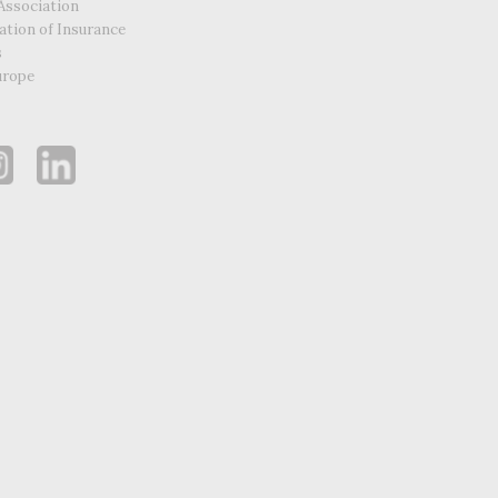
Association
ation of Insurance
s
urope