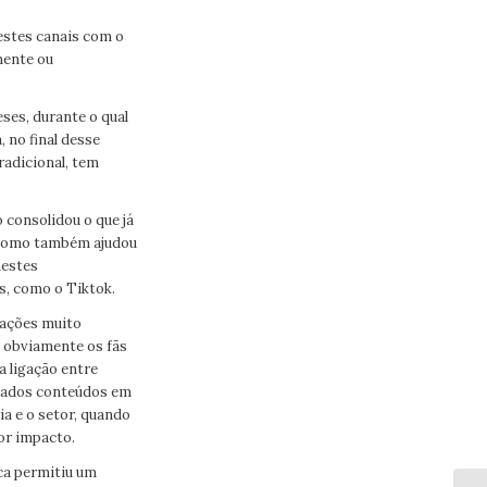
estes canais com o
mente ou
ses, durante o qual
 no final desse
radicional, tem
 consolidou o que já
, como também ajudou
nestes
s, como o Tiktok.
zações muito
e obviamente os fãs
 ligação entre
lhados conteúdos em
ia e o setor, quando
or impacto.
ca permitiu um