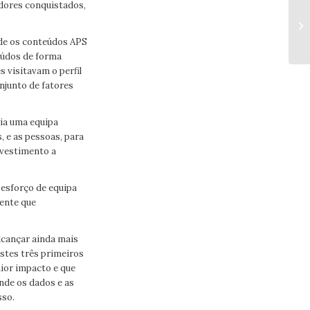
idores conquistados,
de os conteúdos APS
eúdos de forma
s visitavam o perfil
njunto de fatores
ria uma equipa
 e as pessoas, para
nvestimento a
 esforço de equipa
mente que
lcançar ainda mais
stes três primeiros
aior impacto e que
onde os dados e as
sso.