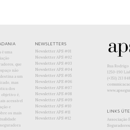
ADANIA
NEWSLETTERS
Newsletter APS #01
a é uma
Newsletter APS #02
iação
Newsletter APS #03
radores, que
Rua Rodrigo 
Newsletter APS #04
espaço não
1250-190 Li
Newsletter APS #05
 destina a um
(+351) ‭213 84
Newsletter APS #06
lizado, mas
comunicaca
Newsletter APS #07
tica dos
www.apsegur
Newsletter APS #08
objetivo é,
Newsletter APS #09
is acessível
Newsletter APS #10
ação e
LINKS ÚTE
Newsletter APS #11
obre os mais
Newsletter APS #12
tualidade
Associação 
 seguradora
Seguradores