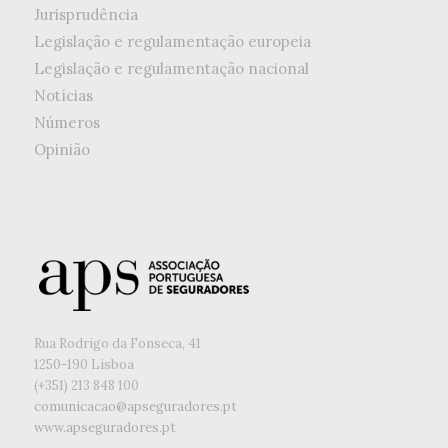
Jurisprudência
Legislação e regulamentação europeia
Legislação e regulamentação nacional
Notícias
Números
Opinião
Rua Rodrigo da Fonseca, 41
1250-190 Lisboa
(+351) ‭213 848 100
comunicacao@apseguradores.pt
www.apseguradores.pt