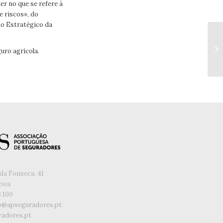
r no que se refere à
e riscos», do
no Estratégico da
uro agrícola.
da Fonseca, 41
sboa
8 100
o@apseguradores.pt
adores.pt