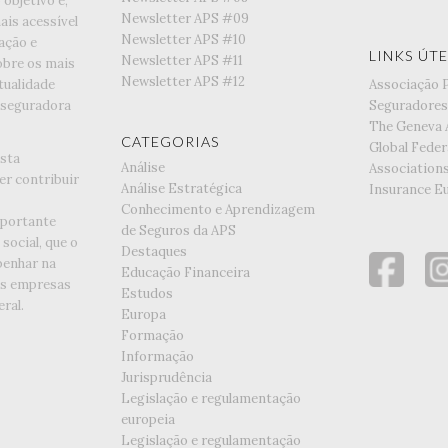
objetivo é,
Newsletter APS #09
is acessível
Newsletter APS #10
ação e
LINKS ÚTE
Newsletter APS #11
obre os mais
Newsletter APS #12
tualidade
Associação 
 seguradora
Seguradores
The Geneva 
CATEGORIAS
Global Feder
esta
Análise
Association
er contribuir
Análise Estratégica
Insurance E
Conhecimento e Aprendizagem
portante
de Seguros da APS
social, que o
Destaques
enhar na
Educação Financeira
as empresas
Estudos
ral.
Europa
Formação
Informação
Jurisprudência
Legislação e regulamentação
europeia
Legislação e regulamentação