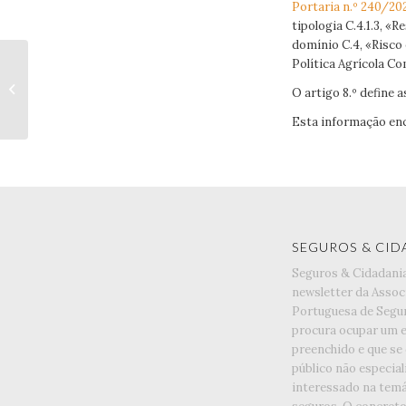
Portaria n.º 240/20
tipologia C.4.1.3, «
domínio C.4, «Risco
Política Agrícola C
REGULAMENTAÇÃO
O artigo 8.º define
NACIONAL
Esta informação en
SEGUROS & CID
Seguros & Cidadani
newsletter da Assoc
Portuguesa de Segu
procura ocupar um 
preenchido e que se
público não especia
interessado na temá