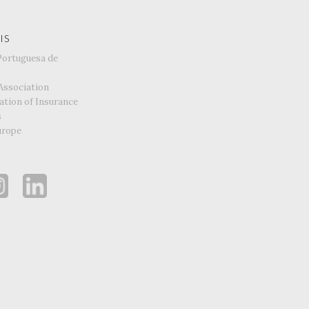
IS
Portuguesa de
Association
ation of Insurance
s
urope