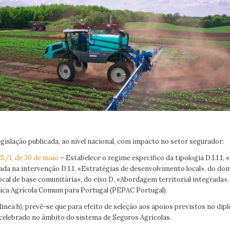
gislação publicada, ao nível nacional, com impacto no setor segurador:
25/1, de 30 de maio
– Estabelece o regime específico da tipologia D.1.1.1
ada na intervenção D.1.1, «Estratégias de desenvolvimento local», do dom
cal de base comunitária», do eixo D, «Abordagem territorial integrada»,
tica Agrícola Comum para Portugal (PEPAC Portugal).
1 alínea h), prevê-se que para efeito de seleção aos apoios previstos no di
celebrado no âmbito do sistema de Seguros Agrícolas.