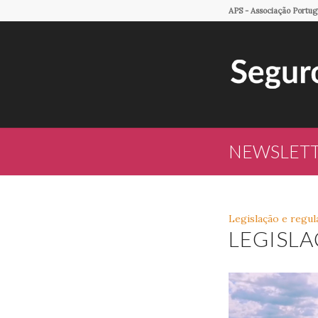
APS - Associação Portu
NEWSLETTE
Legislação e regul
LEGISL