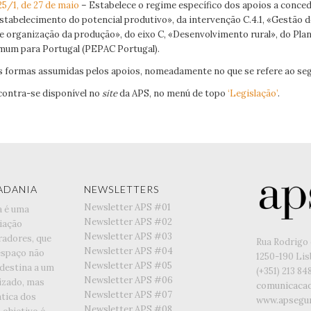
25/1, de 27 de maio
– Estabelece o regime específico dos apoios a concede
Restabelecimento do potencial produtivo», da intervenção C.4.1, «Gestão d
 e organização da produção», do eixo C, «Desenvolvimento rural», do Pla
omum para Portugal (PEPAC Portugal).
 as formas assumidas pelos apoios, nomeadamente no que se refere ao seg
contra-se disponível no
site
da APS, no menú de topo
‘Legislação’
.
ADANIA
NEWSLETTERS
Newsletter APS #01
a é uma
Newsletter APS #02
iação
Newsletter APS #03
radores, que
Rua Rodrigo 
Newsletter APS #04
espaço não
1250-190 Li
Newsletter APS #05
 destina a um
(+351) ‭213 84
Newsletter APS #06
lizado, mas
comunicaca
Newsletter APS #07
tica dos
www.apsegur
Newsletter APS #08