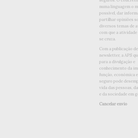
seguros. O concreto 
numa linguagem o ma
possível, dar inform
partilhar opiniões s
diversos temas de a
com que a atividade
se cruza.
Com a publicação d
newsletter, a APS qu
para a divulgação e
conhecimento da im
função, económica e 
seguro pode desemp
vida das pessoas, d
e da sociedade em ge
Cancelar envio