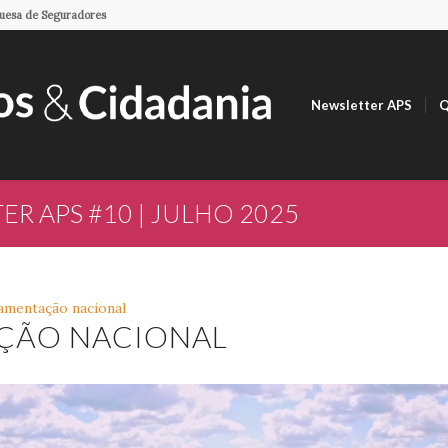
guesa de Seguradores
Newsletter APS
Q
R APS #10 | JULHO 2025
amentação nacional
AÇÃO NACIONAL