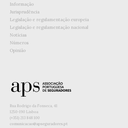
Informação
Jurisprudência
Legislação e regulamentação europeia
Legislação e regulamentação nacional
Notícias
Números
Opinião
Rua Rodrigo da Fonseca, 41
1250-190 Lisboa
(+351) ‭213 848 100
comunicacao@apseguradores.pt