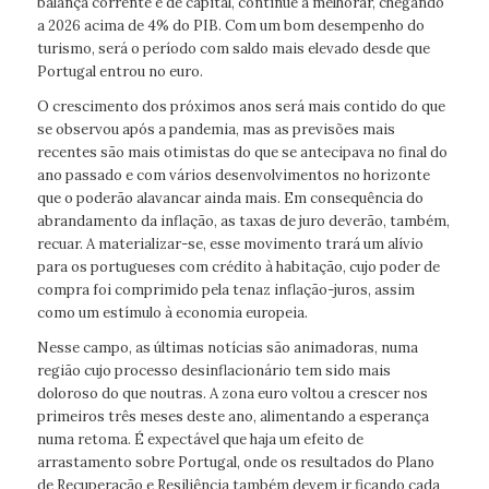
balança corrente e de capital, continue a melhorar, chegando
a 2026 acima de 4% do PIB. Com um bom desempenho do
turismo, será o período com saldo mais elevado desde que
Portugal entrou no euro.
O crescimento dos próximos anos será mais contido do que
se observou após a pandemia, mas as previsões mais
recentes são mais otimistas do que se antecipava no final do
ano passado e com vários desenvolvimentos no horizonte
que o poderão alavancar ainda mais. Em consequência do
abrandamento da inflação, as taxas de juro deverão, também,
recuar. A materializar-se, esse movimento trará um alívio
para os portugueses com crédito à habitação, cujo poder de
compra foi comprimido pela tenaz inflação-juros, assim
como um estímulo à economia europeia.
Nesse campo, as últimas notícias são animadoras, numa
região cujo processo desinflacionário tem sido mais
doloroso do que noutras. A zona euro voltou a crescer nos
primeiros três meses deste ano, alimentando a esperança
numa retoma. É expectável que haja um efeito de
arrastamento sobre Portugal, onde os resultados do Plano
de Recuperação e Resiliência também devem ir ficando cada