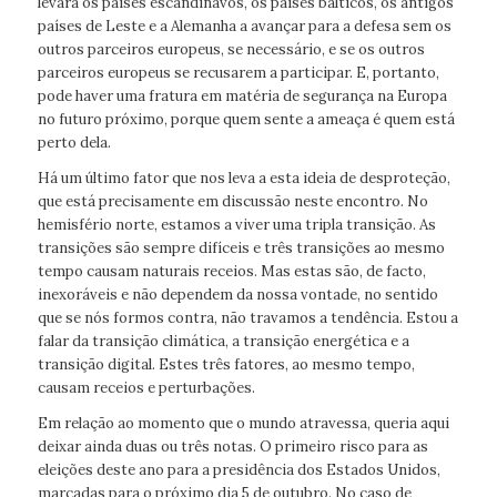
levará os países escandinavos, os países bálticos, os antigos
países de Leste e a Alemanha a avançar para a defesa sem os
outros parceiros europeus, se necessário, e se os outros
parceiros europeus se recusarem a participar. E, portanto,
pode haver uma fratura em matéria de segurança na Europa
no futuro próximo, porque quem sente a ameaça é quem está
perto dela.
Há um último fator que nos leva a esta ideia de desproteção,
que está precisamente em discussão neste encontro. No
hemisfério norte, estamos a viver uma tripla transição. As
transições são sempre difíceis e três transições ao mesmo
tempo causam naturais receios. Mas estas são, de facto,
inexoráveis e não dependem da nossa vontade, no sentido
que se nós formos contra, não travamos a tendência. Estou a
falar da transição climática, a transição energética e a
transição digital. Estes três fatores, ao mesmo tempo,
causam receios e perturbações.
Em relação ao momento que o mundo atravessa, queria aqui
deixar ainda duas ou três notas. O primeiro risco para as
eleições deste ano para a presidência dos Estados Unidos,
marcadas para o próximo dia 5 de outubro. No caso de