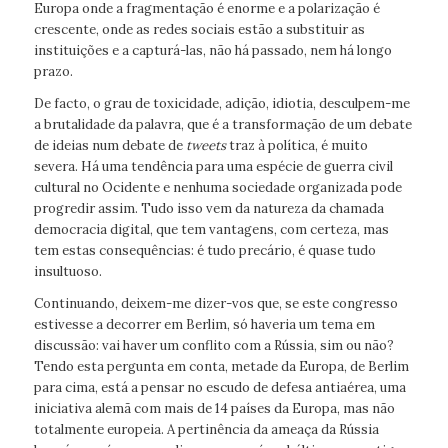
Europa onde a fragmentação é enorme e a polarização é
crescente, onde as redes sociais estão a substituir as
instituições e a capturá-las, não há passado, nem há longo
prazo.
De facto, o grau de toxicidade, adição, idiotia, desculpem-me
a brutalidade da palavra, que é a transformação de um debate
de ideias num debate de
tweets
traz à política, é muito
severa. Há uma tendência para uma espécie de guerra civil
cultural no Ocidente e nenhuma sociedade organizada pode
progredir assim. Tudo isso vem da natureza da chamada
democracia digital, que tem vantagens, com certeza, mas
tem estas consequências: é tudo precário, é quase tudo
insultuoso.
Continuando, deixem-me dizer-vos que, se este congresso
estivesse a decorrer em Berlim, só haveria um tema em
discussão: vai haver um conflito com a Rússia, sim ou não?
Tendo esta pergunta em conta, metade da Europa, de Berlim
para cima, está a pensar no escudo de defesa antiaérea, uma
iniciativa alemã com mais de 14 países da Europa, mas não
totalmente europeia. A pertinência da ameaça da Rússia