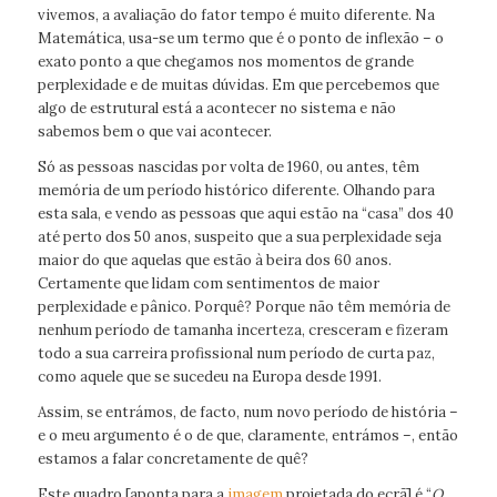
vivemos, a avaliação do fator tempo é muito diferente. Na
Matemática, usa-se um termo que é o ponto de inflexão – o
exato ponto a que chegamos nos momentos de grande
perplexidade e de muitas dúvidas. Em que percebemos que
algo de estrutural está a acontecer no sistema e não
sabemos bem o que vai acontecer.
Só as pessoas nascidas por volta de 1960, ou antes, têm
memória de um período histórico diferente. Olhando para
esta sala, e vendo as pessoas que aqui estão na “casa” dos 40
até perto dos 50 anos, suspeito que a sua perplexidade seja
maior do que aquelas que estão à beira dos 60 anos.
Certamente que lidam com sentimentos de maior
perplexidade e pânico. Porquê? Porque não têm memória de
nenhum período de tamanha incerteza, cresceram e fizeram
todo a sua carreira profissional num período de curta paz,
como aquele que se sucedeu na Europa desde 1991.
Assim, se entrámos, de facto, num novo período de história –
e o meu argumento é o de que, claramente, entrámos –, então
estamos a falar concretamente de quê?
Este quadro [aponta para a
imagem
projetada do ecrã] é “
O