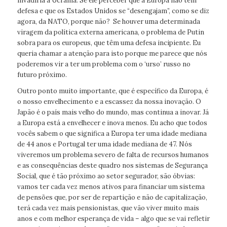
invadiria a Ucrânia. Se ele perceber que a Europa não tem
defesa e que os Estados Unidos se “desengajam”, como se diz
agora, da NATO, porque não? Se houver uma determinada
viragem da política externa americana, o problema de Putin
sobra para os europeus, que têm uma defesa incipiente. Eu
queria chamar a atenção para isto porque me parece que nós
poderemos vir a ter um problema com o ‘urso’ russo no
futuro próximo.
Outro ponto muito importante, que é específico da Europa, é
o nosso envelhecimento e a escassez da nossa inovação. O
Japão é o país mais velho do mundo, mas continua a inovar. Já
a Europa está a envelhecer e inova menos. Eu acho que todos
vocês sabem o que significa a Europa ter uma idade mediana
de 44 anos e Portugal ter uma idade mediana de 47. Nós
viveremos um problema severo de falta de recursos humanos
e as consequências deste quadro nos sistemas de Segurança
Social, que é tão próximo ao setor segurador, são óbvias:
vamos ter cada vez menos ativos para financiar um sistema
de pensões que, por ser de repartição e não de capitalização,
terá cada vez mais pensionistas, que vão viver muito mais
anos e com melhor esperança de vida – algo que se vai refletir