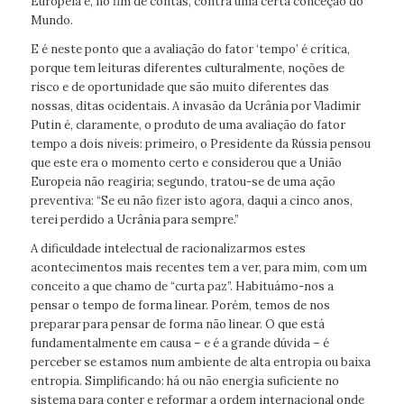
Europeia e, no fim de contas, contra uma certa conceção do
Mundo.
E é neste ponto que a avaliação do fator ‘tempo’ é crítica,
porque tem leituras diferentes culturalmente, noções de
risco e de oportunidade que são muito diferentes das
nossas, ditas ocidentais. A invasão da Ucrânia por Vladimir
Putin é, claramente, o produto de uma avaliação do fator
tempo a dois níveis: primeiro, o Presidente da Rússia pensou
que este era o momento certo e considerou que a União
Europeia não reagiria; segundo, tratou-se de uma ação
preventiva: “Se eu não fizer isto agora, daqui a cinco anos,
terei perdido a Ucrânia para sempre.”
A dificuldade intelectual de racionalizarmos estes
acontecimentos mais recentes tem a ver, para mim, com um
conceito a que chamo de “curta paz”. Habituámo-nos a
pensar o tempo de forma linear. Porém, temos de nos
preparar para pensar de forma não linear. O que está
fundamentalmente em causa – e é a grande dúvida – é
perceber se estamos num ambiente de alta entropia ou baixa
entropia. Simplificando: há ou não energia suficiente no
sistema para conter e reformar a ordem internacional onde