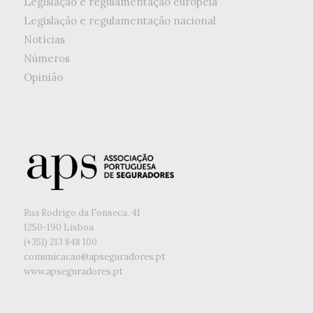
Legislação e regulamentação europeia
Legislação e regulamentação nacional
Notícias
Números
Opinião
Rua Rodrigo da Fonseca, 41
1250-190 Lisboa
(+351) ‭213 848 100
comunicacao@apseguradores.pt
www.apseguradores.pt