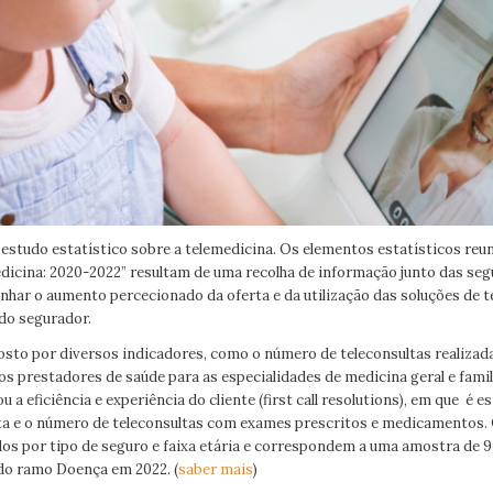
studo estatístico sobre a telemedicina. Os elementos estatísticos re
dicina: 2020-2022” resultam de uma recolha de informação junto das se
har o aumento percecionado da oferta e da utilização das soluções de 
do segurador.
sto por diversos indicadores, como o número de teleconsultas realizad
s prestadores de saúde para as especialidades de medicina geral e famil
ou a eficiência e experiência do cliente (
first call resolutions
), em que é e
ta e o número de teleconsultas com exames prescritos e medicamentos.
dos por tipo de seguro e faixa etária e correspondem a uma amostra d
do ramo Doença em 2022. (
saber mais
)