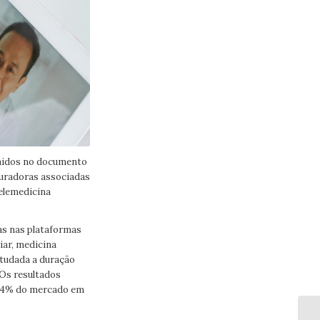
unidos no documento
guradoras associadas
telemedicina
as nas plataformas
iar, medicina
studada a duração
 Os resultados
e 94% do mercado em