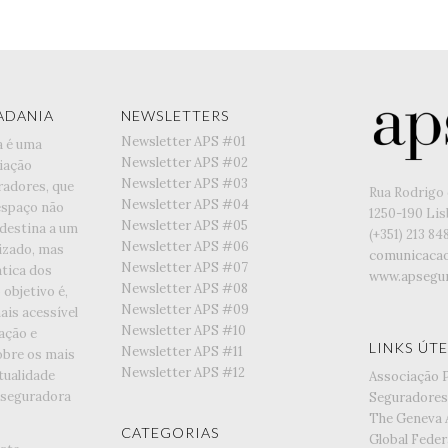
ADANIA
NEWSLETTERS
Newsletter APS #01
a é uma
Newsletter APS #02
iação
Newsletter APS #03
radores, que
Rua Rodrigo 
Newsletter APS #04
espaço não
1250-190 Li
Newsletter APS #05
 destina a um
(+351) ‭213 84
Newsletter APS #06
lizado, mas
comunicaca
Newsletter APS #07
tica dos
www.apsegur
Newsletter APS #08
objetivo é,
Newsletter APS #09
is acessível
Newsletter APS #10
ação e
LINKS ÚTE
Newsletter APS #11
obre os mais
Newsletter APS #12
tualidade
Associação 
 seguradora
Seguradores
The Geneva 
CATEGORIAS
Global Feder