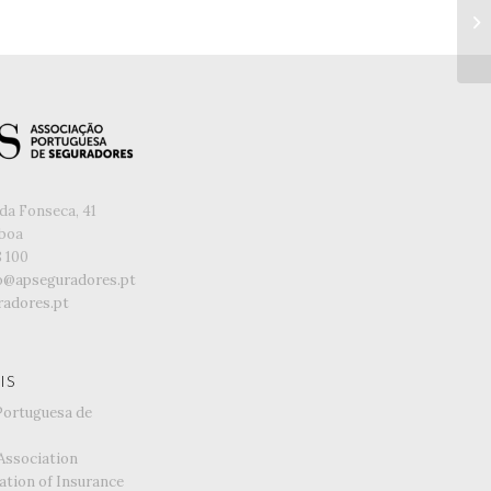
da Fonseca, 41
sboa
8 100
o@apseguradores.pt
adores.pt
IS
Portuguesa de
Association
ation of Insurance