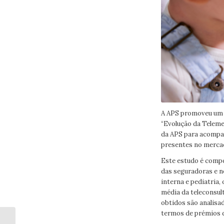
A APS promoveu um e
“Evolução da Teleme
da APS para acompan
presentes no merca
Este estudo é compo
das seguradoras e no
interna e pediatria, 
média da teleconsul
obtidos são analisa
termos de prémios 
Curso de