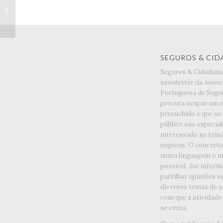
Especialização em
Medicina dos Seguros
SEGUROS & CID
Seguros & Cidadani
newsletter da Assoc
Portuguesa de Segu
procura ocupar um 
preenchido e que se
público não especia
interessado na temá
seguros. O concreto 
numa linguagem o ma
possível, dar inform
partilhar opiniões s
diversos temas de a
com que a atividade
se cruza.