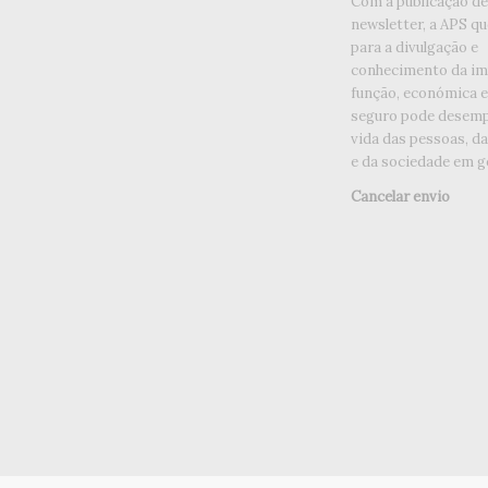
Com a publicação d
newsletter, a APS qu
para a divulgação e
conhecimento da im
função, económica e 
seguro pode desemp
vida das pessoas, d
e da sociedade em ge
Cancelar envio