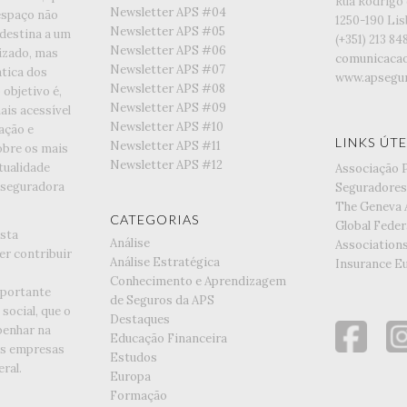
Rua Rodrigo 
Newsletter APS #04
espaço não
1250-190 Li
Newsletter APS #05
 destina a um
(+351) ‭213 84
Newsletter APS #06
lizado, mas
comunicaca
Newsletter APS #07
tica dos
www.apsegur
Newsletter APS #08
objetivo é,
Newsletter APS #09
is acessível
Newsletter APS #10
ação e
LINKS ÚTE
Newsletter APS #11
obre os mais
Newsletter APS #12
tualidade
Associação 
 seguradora
Seguradores
The Geneva 
CATEGORIAS
Global Feder
esta
Análise
Association
er contribuir
Análise Estratégica
Insurance E
Conhecimento e Aprendizagem
portante
de Seguros da APS
social, que o
Destaques
enhar na
Educação Financeira
as empresas
Estudos
ral.
Europa
Formação