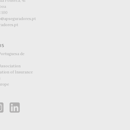
da Fonseca, 41
sboa
8 100
o@apseguradores.pt
adores.pt
IS
Portuguesa de
Association
ation of Insurance
s
urope