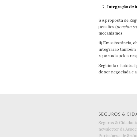
Integração de 
i) A proposta de Re
pensões (
pension tr
mecanismos.
ii) Em substância, 
integrarão também i
reportada pelos res
Seguindo o habitual
de ser negociada e 
SEGUROS & CID
Seguros & Cidadani
newsletter da Assoc
Portuguesa de Segu