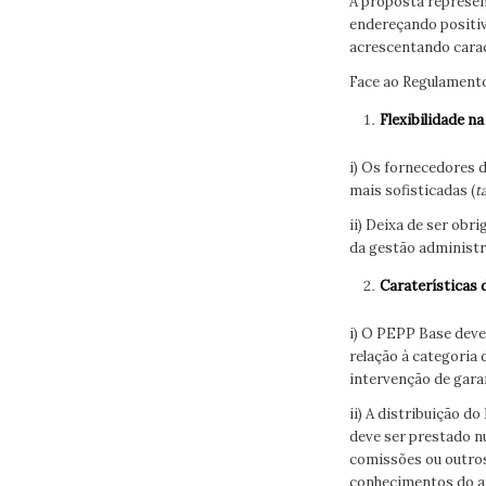
A proposta represen
endereçando positi
acrescentando carac
Face ao Regulamento 
Flexibilidade n
i) Os fornecedores 
mais sofisticadas (
t
ii) Deixa de ser ob
da gestão administr
Caraterísticas
i) O PEPP Base deve
relação à categoria
intervenção de gara
ii) A distribuição 
deve ser prestado 
comissões ou outros
conhecimentos do a