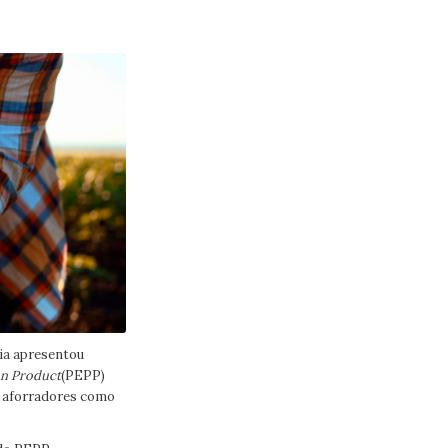
ia apresentou
n Product
(PEPP)
a aforradores como