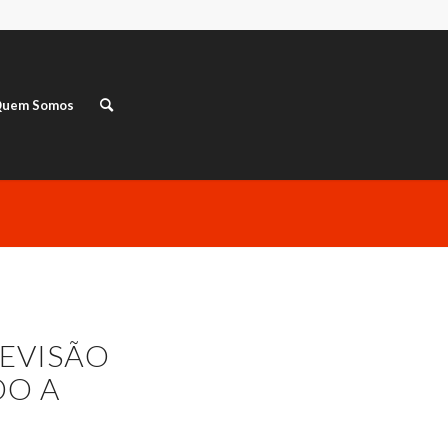
uem Somos
REVISÃO
DO A