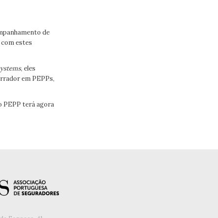
companhamento de
P com estes
systems
, eles
forrador em PEPPs,
to PEPP terá agora