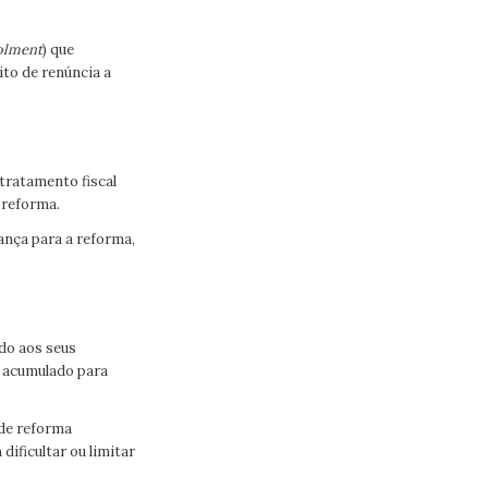
olment
) que
to de renúncia a
tratamento fiscal
 reforma.
pança para a reforma,
ndo aos seus
l acumulado para
de reforma
ificultar ou limitar