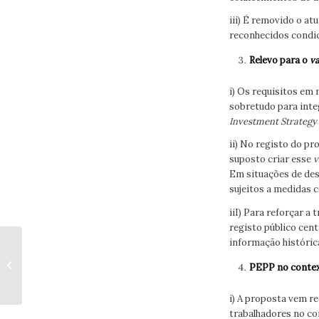
iii) É removido o atu
reconhecidos condic
Relevo para o
v
i) Os requisitos em
sobretudo para inte
Investment Strategy
ii) No registo do p
suposto criar esse
v
Em situações de des
sujeitos a medidas co
iiI) Para reforçar a
registo público cent
informação históric
PLANO DE
FORMAÇÃO 2026 JÁ
PEPP no context
DISPONÍVEL
i) A proposta vem r
trabalhadores no co