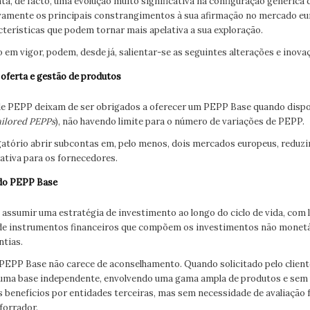
ta, de facto, uma evolução muito significativa na configuração genérica
vamente os principais constrangimentos à sua afirmação no mercado eu
terísticas que podem tornar mais apelativa a sua exploração.
em vigor, podem, desde já, salientar-se as seguintes alterações e inova
a oferta e gestão de produtos
de PEPP deixam de ser obrigados a oferecer um PEPP Base quando dispo
ailored PEPPs
), não havendo limite para o número de variações de PEPP.
rigatório abrir subcontas em, pelo menos, dois mercados europeus, reduz
ativa para os fornecedores.
 do PEPP Base
 assumir uma estratégia de investimento ao longo do ciclo de vida, com
 de instrumentos financeiros que compõem os investimentos não monetá
ntias.
do PEPP Base não carece de aconselhamento. Quando solicitado pelo clien
numa base independente, envolvendo uma gama ampla de produtos e se
 benefícios por entidades terceiras, mas sem necessidade de avaliação f
forrador.