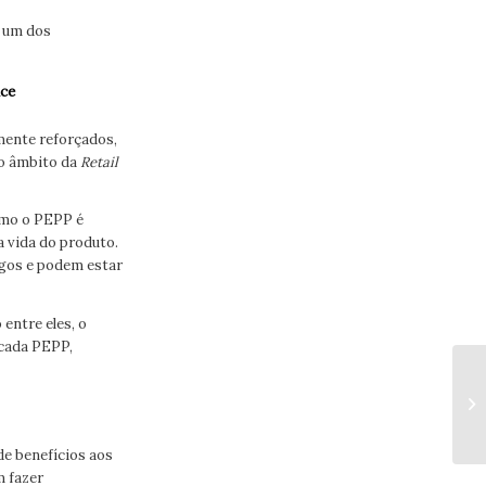
, um dos
nce
mente reforçados,
no âmbito da
Retail
omo o PEPP é
a vida do produto.
rgos e podem estar
entre eles, o
 cada PEPP,
e benefícios aos
m fazer