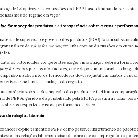
al
cap
de 1% aplicável às comissões do PEPP Base, eliminando-se, assim
ionalismos do regime em vigor.
alue for money
dos produtos e a transparência sobre custos e performa
 matéria de supervisão e governo dos produtos (POG) foram substancial
grar análises de
value for money
, em linha com as discussões em curso 
(RIS).
roduto, as autoridades competentes exigem informação sobre a forma c
alue for money
para os aforradores, que é depois monitorada ao longo d
empenho insuficiente, os fornecedores deverão justificar custos e enca
rretivas e, no limite, à anulação do registo.
 transparência sobre o desempenho dos produtos e facilitar a comparação 
ral de PEPPs gerido e disponibilizado pela EIOPA passará a incluir, para
a sobre os respetivos custos, performance e risco.
o de relações laborais
econhecer explicitamente o PEPP como possível instrumento do pacote d
ntexto das relações laborais, deixando claro que os empregadores pode