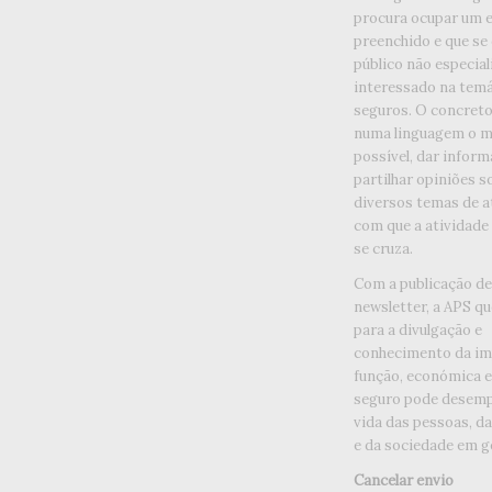
procura ocupar um 
preenchido e que se
público não especia
interessado na temá
seguros. O concreto 
numa linguagem o ma
possível, dar inform
partilhar opiniões s
diversos temas de a
com que a atividade
se cruza.
Com a publicação d
newsletter, a APS qu
para a divulgação e
conhecimento da im
função, económica e 
seguro pode desemp
vida das pessoas, d
e da sociedade em ge
Cancelar envio