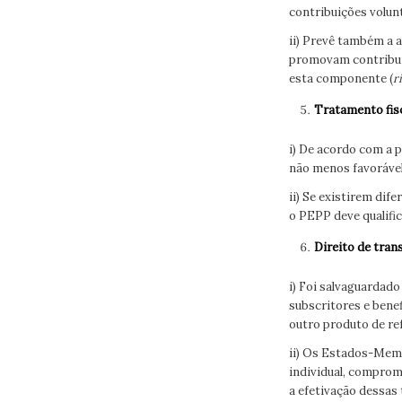
contribuições volun
ii) Prevê também a 
promovam contribuiç
esta componente (
r
Tratamento fisc
i) De acordo com a
não menos favorável
ii) Se existirem dif
o PEPP deve qualific
Direito de tran
i) Foi salvaguardad
subscritores e benef
outro produto de re
ii) Os Estados-Mem
individual, comprom
a efetivação dessas 