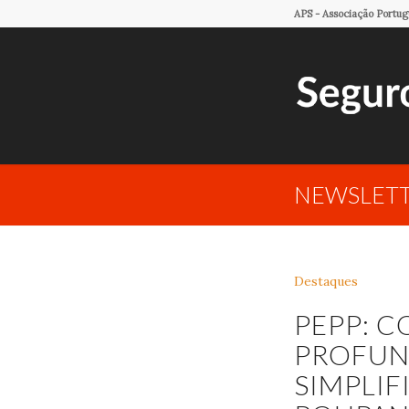
APS - Associação Portu
NEWSLETT
Destaques
PEPP: C
PROFUN
SIMPLI