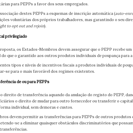
tárias para PEPPs a favor dos seus empregados.
associação destes PEPPs a esquemas de inscrição automática (
auto-enr
ões voluntárias dos próprios trabalhadores, mas garantindo o seu direi
ight to opt out and rejoin
).
al privilegiado
 proposta, os Estados-Membros devem assegurar que o PEPP recebe um 
 do que o garantido aos outros produtos individuais de poupança para a
erentes tipos e níveis de incentivos fiscais a produtos individuais de pou
ar-se para o mais favorável dos regimes existentes.
sferência de ou para PEPPs
o o direito de transferência aquando da anulação do registo do PEPP, da
iciários o direito de mudar para outro fornecedor ou transferir o capita
forma individual, sem demoras e custos.
bros devem permitir as transferências para PEPPs de outros produtos 
etendo-se a eliminar quaisquer obstáculos discriminatórios que possam d
transferências.