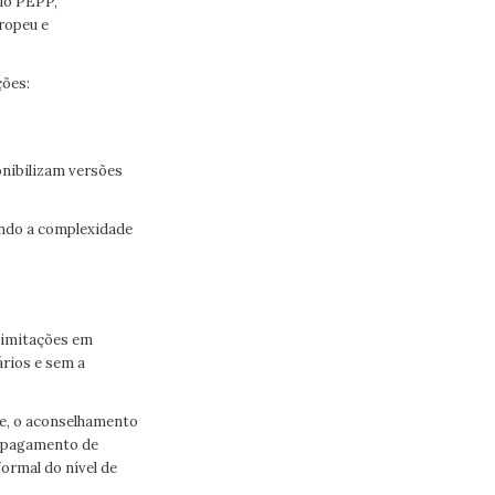
 do PEPP,
ropeu e
ções:
nibilizam versões
indo a complexidade
 limitações em
rios e sem a
te, o aconselhamento
m pagamento de
ormal do nível de