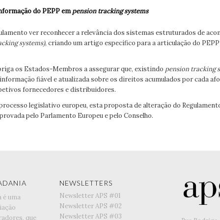
informação do PEPP em
pension tracking systems
gulamento ver reconhecer a relevância dos sistemas estruturados de a
acking systems)
, criando um artigo específico para a articulação do PEP
obriga os Estados-Membros a assegurar que, existindo
pension tracking 
nformação fiável e atualizada sobre os direitos acumulados por cada a
petivos fornecedores e distribuidores.
 processo legislativo europeu, esta proposta de alteração do Regulamen
aprovada pelo Parlamento Europeu e pelo Conselho.
ADANIA
NEWSLETTERS
Newsletter APS #01
a é uma
Newsletter APS #02
iação
Newsletter APS #03
radores, que