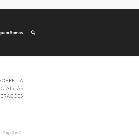
uem Somos
SOBRE A
IAIS, AS
TERAÇÕES
Page 3 of 3