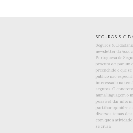
SEGUROS & CID
Seguros & Cidadani
newsletter da Assoc
Portuguesa de Segu
procura ocupar um 
preenchido e que se
público não especia
interessado na temá
seguros. O concreto 
numa linguagem o ma
possível, dar inform
partilhar opiniões s
diversos temas de a
com que a atividade
se cruza.