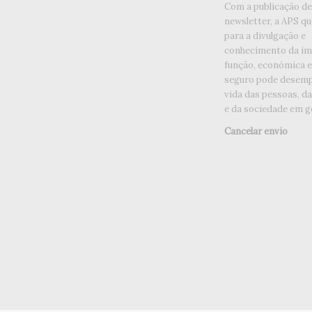
Com a publicação d
newsletter, a APS qu
para a divulgação e
conhecimento da im
função, económica e 
seguro pode desemp
vida das pessoas, d
e da sociedade em ge
Cancelar envio