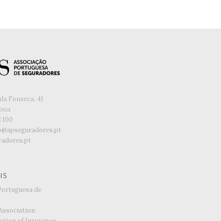
da Fonseca, 41
sboa
8 100
o@apseguradores.pt
adores.pt
IS
Portuguesa de
Association
ation of Insurance