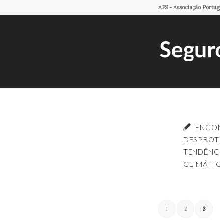
APS - Associação Portu
ENCO
DESPROT
TENDÊNC
CLIMÁTIC
1
2
3