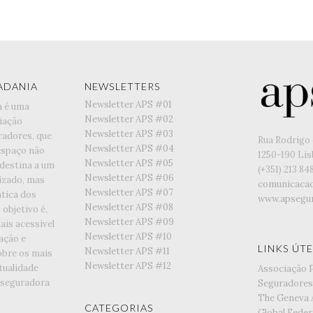
ADANIA
NEWSLETTERS
Newsletter APS #01
a é uma
Newsletter APS #02
iação
Newsletter APS #03
radores, que
Rua Rodrigo 
Newsletter APS #04
espaço não
1250-190 Li
Newsletter APS #05
 destina a um
(+351) ‭213 84
Newsletter APS #06
lizado, mas
comunicaca
Newsletter APS #07
tica dos
www.apsegur
Newsletter APS #08
objetivo é,
Newsletter APS #09
is acessível
Newsletter APS #10
ação e
LINKS ÚTE
Newsletter APS #11
obre os mais
Newsletter APS #12
tualidade
Associação 
 seguradora
Seguradores
The Geneva 
CATEGORIAS
Global Feder