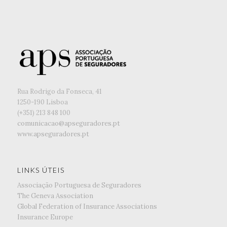
Rua Rodrigo da Fonseca, 41
1250-190 Lisboa
(+351) ‭213 848 100
comunicacao@apseguradores.pt
www.apseguradores.pt
LINKS ÚTEIS
Associação Portuguesa de Seguradores
The Geneva Association
Global Federation of Insurance Associations
Insurance Europe