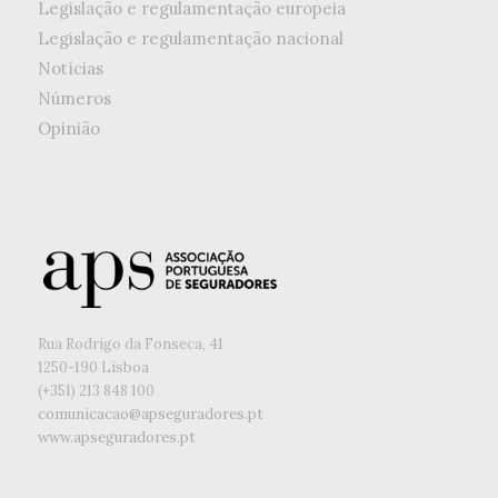
Legislação e regulamentação europeia
Legislação e regulamentação nacional
Notícias
Números
Opinião
Rua Rodrigo da Fonseca, 41
1250-190 Lisboa
(+351) ‭213 848 100
comunicacao@apseguradores.pt
www.apseguradores.pt