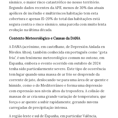
sísmico, o maior risco catastrófico no nosso território.
Segundo dados recentes da APS, menos de 30% das atuais
apólices de incêndio e multirriscos habitação tem esta
cobertura e apenas 15-20% do total das habitações está
segura contra o risco sísmico, uma parcela com muito lenta
evolução na última década.
Contexto Meteorológico e Causas da DANA
A DANA (acrónimo, em castelhano, de Depresión Aislada en
Niveles Altos), também conhecida em português como “gota
fria”, é um fenómeno meteorológico comum no outono, em
Espanha, embora o evento ocorrido em outubro de 2024
tenha sido particularmente severo. Este tipo de ocorrência
tem lugar quando uma massa de ar frio se desprende da
corrente de jato, deslocando-se para uma área de ar quente e
húmido, como o do Mediterrâneo e forma uma depressão
com expressão nos níveis altos da troposfera. A colisão de
massas de ar cria uma grande variação de temperatura, que
força o ar quente a subir rapidamente, gerando nuvens
carregadas de precipitação intensa.
A região leste e sul de Espanha, em particular Valência,