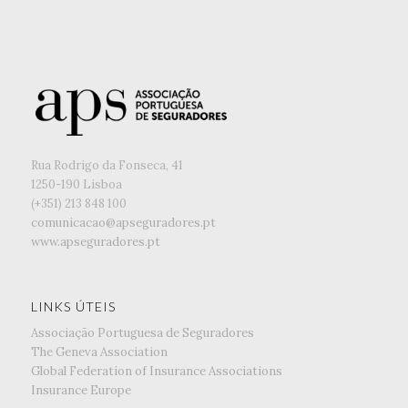
Rua Rodrigo da Fonseca, 41
1250-190 Lisboa
(+351) ‭213 848 100
comunicacao@apseguradores.pt
www.apseguradores.pt
LINKS ÚTEIS
Associação Portuguesa de Seguradores
The Geneva Association
Global Federation of Insurance Associations
Insurance Europe