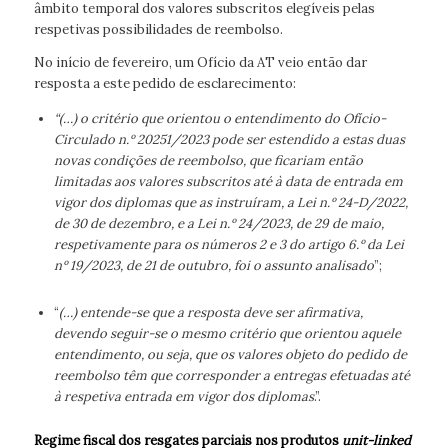
âmbito temporal dos valores subscritos elegíveis pelas
respetivas possibilidades de reembolso.
No início de fevereiro, um Ofício da AT veio então dar
resposta a este pedido de esclarecimento:
“(…) o critério que orientou o entendimento do Ofício-
Circulado n.º 20251/2023 pode ser estendido a estas duas
novas condições de reembolso, que ficariam então
limitadas aos valores subscritos até à data de entrada em
vigor dos diplomas que as instruíram, a Lei n.º 24-D/2022,
de 30 de dezembro, e a Lei n.º 24/2023, de 29 de maio,
respetivamente para os números 2 e 3 do artigo 6.º da Lei
nº 19/2023, de 21 de outubro, foi o assunto analisado
”;
“
(…) entende-se que a resposta deve ser afirmativa,
devendo seguir-se o mesmo critério que orientou aquele
entendimento, ou seja, que os valores objeto do pedido de
reembolso têm que corresponder a entregas efetuadas até
à respetiva entrada em vigor dos diplomas
.”.
Regime fiscal dos resgates parciais nos produtos
unit-linked