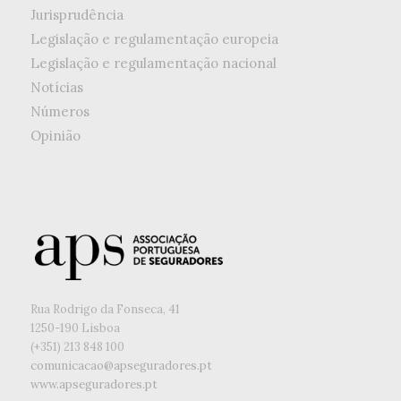
Jurisprudência
Legislação e regulamentação europeia
Legislação e regulamentação nacional
Notícias
Números
Opinião
Rua Rodrigo da Fonseca, 41
1250-190 Lisboa
(+351) ‭213 848 100
comunicacao@apseguradores.pt
www.apseguradores.pt